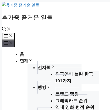
Skip
to
휴가중 즐거운 일들
content
Menu
Menu
홈
연재
전자책
외국인이 놀란 한국
101가지
랭킹
트렌드 랭킹
그래픽카드 순위
역대 영화 평점 순위