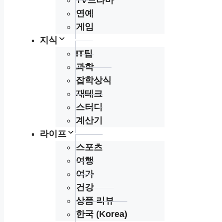
TV드라마
연예
게임
지식
IT팁
과학
잡학상식
재테크
스터디
계산기
라이프
스포츠
여행
여가
건강
상품 리뷰
한국 (Korea)