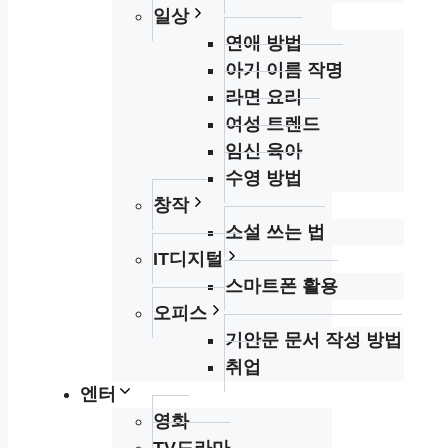
일상
연애 방법
아기 이름 작명
라면 요리
여성 트렌드
임신 육아
수영 방법
창작
소설 쓰는 법
IT디지털
스마트폰 활용
오피스
기안문 문서 작성 방법
취업
엔터
영화