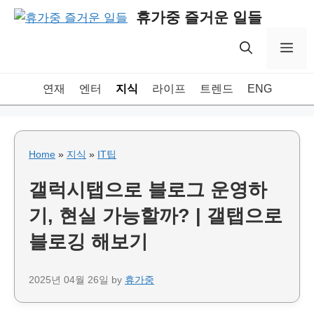
Skip
휴가중 즐거운 일들
to
content
Me
연재
엔터
지식
라이프
트렌드
ENG
Home
»
지식
»
IT팁
갤럭시탭으로 블로그 운영하
기, 현실 가능할까? | 갤탭으로
블로깅 해보기
2025년 04월 26일
by
휴가중