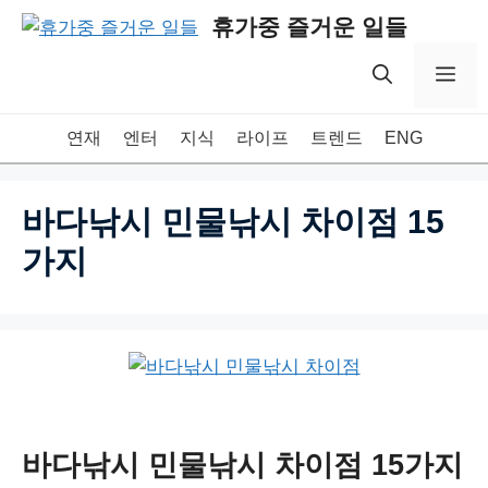
Skip
휴가중 즐거운 일들
to
content
Me
연재
엔터
지식
라이프
트렌드
ENG
바다낚시 민물낚시 차이점 15
가지
바다낚시 민물낚시 차이점 15가지