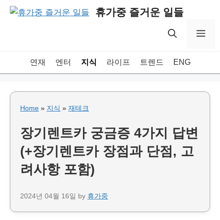
Skip
휴가중 즐거운 일들
to
content
Me
연재
엔터
지식
라이프
트렌드
ENG
Home
»
지식
»
재테크
장기렌트카 궁금증 4가지 답변
(+장기렌트카 장점과 단점, 고
려사항 포함)
2024년 04월 16일
by
휴가중