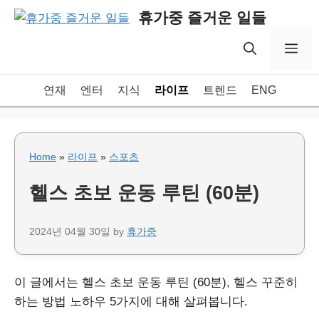
Skip
휴가중 즐거운 일들
to
content
Me
연재
엔터
지식
라이프
트렌드
ENG
Home
»
라이프
»
스포츠
헬스 초보 운동 루틴 (60분)
2024년 04월 30일
by
휴가중
이 글에서는 헬스 초보 운동 루틴 (60분), 헬스 꾸준히
하는 방법 노하우 5가지에 대해 살펴봅니다.