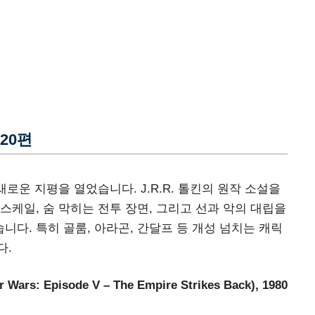
 20편
로운 지평을 열었습니다. J.R.R. 톨킨의 원작 소설을
스케일, 숨 막히는 전투 장면, 그리고 선과 악의 대립을
다. 특히 골룸, 아라곤, 간달프 등 개성 넘치는 캐릭
다.
: Episode V – The Empire Strikes Back), 1980