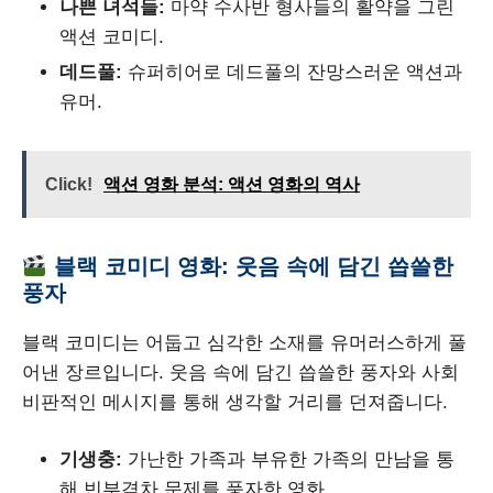
나쁜 녀석들:
마약 수사반 형사들의 활약을 그린
액션 코미디.
데드풀:
슈퍼히어로 데드풀의 잔망스러운 액션과
유머.
Click!
액션 영화 분석: 액션 영화의 역사
블랙 코미디 영화: 웃음 속에 담긴 씁쓸한
풍자
블랙 코미디는 어둡고 심각한 소재를 유머러스하게 풀
어낸 장르입니다. 웃음 속에 담긴 씁쓸한 풍자와 사회
비판적인 메시지를 통해 생각할 거리를 던져줍니다.
기생충:
가난한 가족과 부유한 가족의 만남을 통
해 빈부격차 문제를 풍자한 영화.