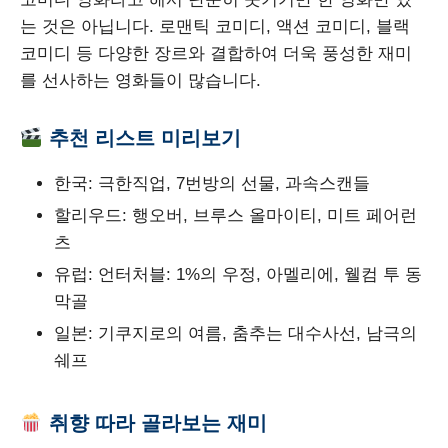
는 것은 아닙니다. 로맨틱 코미디, 액션 코미디, 블랙
코미디 등 다양한 장르와 결합하여 더욱 풍성한 재미
를 선사하는 영화들이 많습니다.
추천 리스트 미리보기
한국: 극한직업, 7번방의 선물, 과속스캔들
할리우드: 행오버, 브루스 올마이티, 미트 페어런
츠
유럽: 언터처블: 1%의 우정, 아멜리에, 웰컴 투 동
막골
일본: 기쿠지로의 여름, 춤추는 대수사선, 남극의
쉐프
취향 따라 골라보는 재미