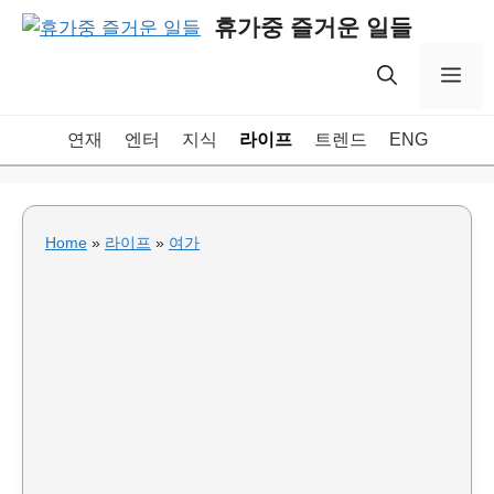
Skip
휴가중 즐거운 일들
to
content
Me
연재
엔터
지식
라이프
트렌드
ENG
Home
»
라이프
»
여가