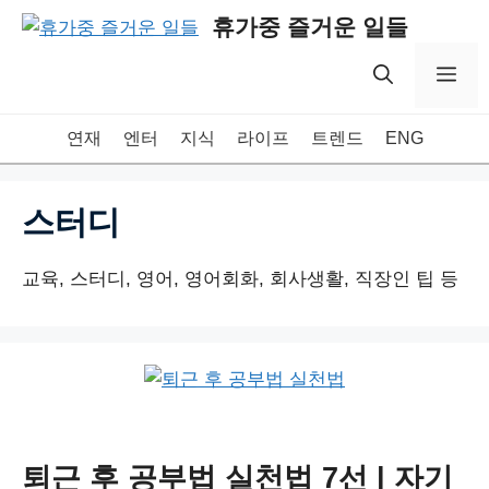
Skip
휴가중 즐거운 일들
to
content
Me
연재
엔터
지식
라이프
트렌드
ENG
스터디
교육, 스터디, 영어, 영어회화, 회사생활, 직장인 팁 등
퇴근 후 공부법 실천법 7선 | 자기