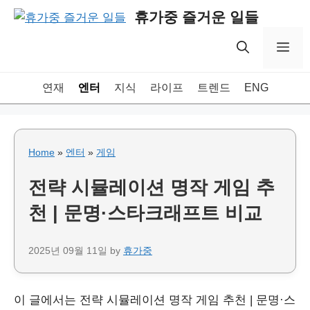
Skip
휴가중 즐거운 일들
to
content
Me
연재
엔터
지식
라이프
트렌드
ENG
Home
»
엔터
»
게임
전략 시뮬레이션 명작 게임 추
천 | 문명·스타크래프트 비교
2025년 09월 11일
by
휴가중
이 글에서는 전략 시뮬레이션 명작 게임 추천 | 문명·스