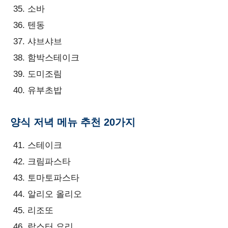
소바
텐동
샤브샤브
함박스테이크
도미조림
유부초밥
양식 저녁 메뉴 추천 20가지
스테이크
크림파스타
토마토파스타
알리오 올리오
리조또
랍스터 요리