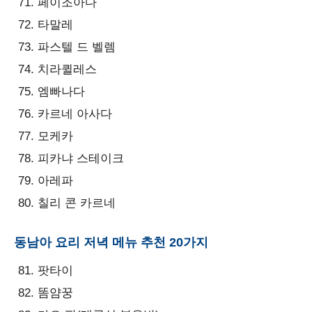
페이조아다
타말레
파스텔 드 벨렘
치라퀼레스
엠빠나다
카르네 아사다
모케카
피카냐 스테이크
아레파
칠리 콘 카르네
동남아 요리 저녁 메뉴 추천 20가지
팟타이
똠얌꿍