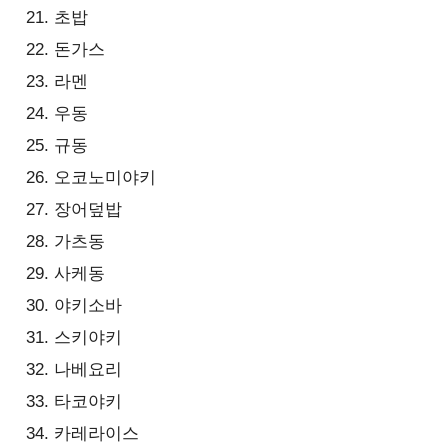
초밥
돈가스
라멘
우동
규동
오코노미야키
장어덮밥
가츠동
사케동
야키소바
스키야키
나베요리
타코야키
카레라이스