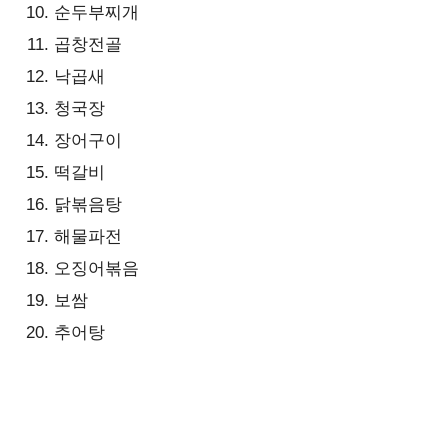
순두부찌개
곱창전골
낙곱새
청국장
장어구이
떡갈비
닭볶음탕
해물파전
오징어볶음
보쌈
추어탕