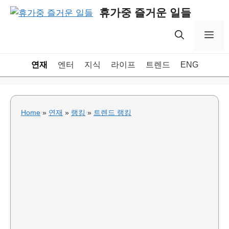
Skip
휴가중 즐거운 일들
to
content
Me
연재
엔터
지식
라이프
트렌드
ENG
Home
»
연재
»
랭킹
»
트렌드 랭킹