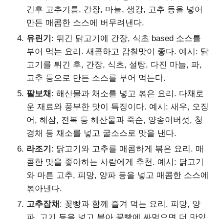
긴후 고추기름, 간장, 마늘, 생강, 고추 등을 넣어
만든 매콤한 소스에 버무려낸다.
유린기
: 튀긴 닭고기에 간장, 식초 based 소스를
부어 먹는 요리. 새콤하고 감칠맛이 좋다. 예시: 닭
고기를 튀긴 후, 간장, 식초, 설탕, 다진 마늘, 파,
고추 등으로 만든 소스를 부어 먹는다.
팔보채
: 해산물과 채소를 넣고 볶은 요리. 다채로
운 재료와 풍부한 맛이 특징이다. 예시: 새우, 오징
어, 해삼, 전복 등 해산물과 죽순, 양송이버섯, 청
경채 등 채소를 넣고 굴소스로 맛을 낸다.
라조기
: 닭고기와 고추를 매콤하게 볶은 요리. 매
콤한 맛을 좋아하는 사람에게 추천. 예시: 닭고기
와 마른 고추, 피망, 양파 등을 넣고 매콤한 소스에
볶아낸다.
고추잡채
: 꽃빵과 함께 즐겨 먹는 요리. 피망, 양
파, 고기 등을 넣고 볶아 꽃빵에 싸먹으면 더 맛있