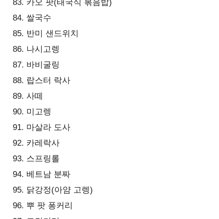
카오 팟(태국식 볶음밥)
쌀국수
반미 샌드위치
나시고렝
바비굴링
랍스터 락사
사떼
미고렝
마살라 도사
카레락사
스프링롤
베트남 분짜
닭강정(아얌 고렝)
뿌 팟 퐁커리