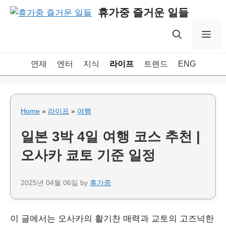
Skip
휴가중 즐거운 일들
to
content
Me
연재
엔터
지식
라이프
트렌드
ENG
Home
»
라이프
»
여행
일본 3박 4일 여행 코스 추천 |
오사카 쿄토 기준 일정
2025년 04월 06일
by
휴가중
이 글에서는 오사카의 활기찬 매력과 교토의 고즈넉한