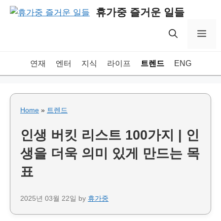
Skip
휴가중 즐거운 일들
to
content
Me
연재
엔터
지식
라이프
트렌드
ENG
Home
»
트렌드
인생 버킷 리스트 100가지 | 인
생을 더욱 의미 있게 만드는 목
표
2025년 03월 22일
by
휴가중