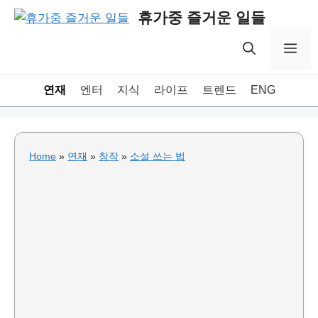
Skip
휴가중 즐거운 일들
to
content
Me
연재
엔터
지식
라이프
트렌드
ENG
Home
»
연재
»
창작
»
소설 쓰는 법