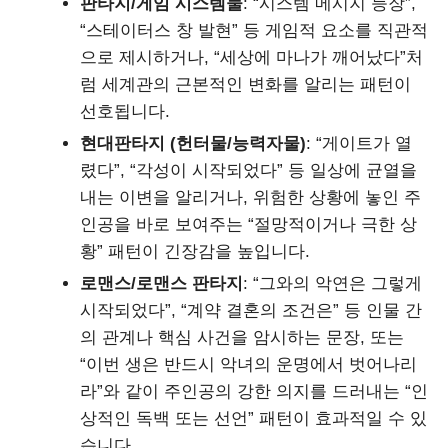
판타지/게임 시스템물
: “시스템 메시지 등장”,
“스테이터스 창 발현” 등 게임적 요소를 직관적
으로 제시하거나, “세상에 마나가 깨어났다”처
럼 세계관의 근본적인 변화를 알리는 패턴이
선호됩니다.
현대판타지 (헌터물/능력자물)
: “게이트가 열
렸다”, “각성이 시작되었다” 등 일상에 균열을
내는 이변을 알리거나, 위험한 상황에 놓인 주
인공을 바로 보여주는 “절망적이거나 극한 상
황” 패턴이 긴장감을 높입니다.
로맨스/로맨스 판타지
: “그와의 악연은 그렇게
시작되었다”, “계약 결혼의 조건은” 등 인물 간
의 관계나 핵심 사건을 암시하는 문장, 또는
“이번 생은 반드시 악녀의 운명에서 벗어나리
라”와 같이 주인공의 강한 의지를 드러내는 “인
상적인 독백 또는 선언” 패턴이 효과적일 수 있
습니다.