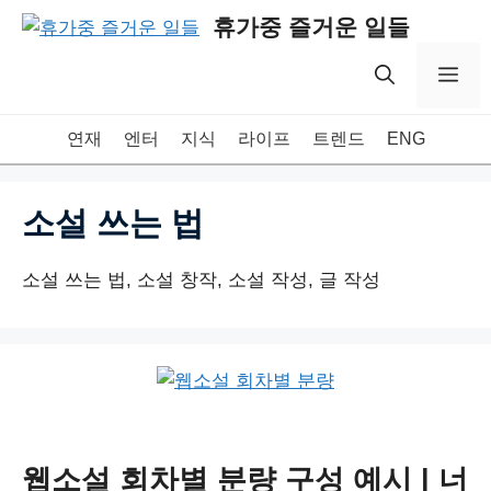
Skip
휴가중 즐거운 일들
to
content
Me
연재
엔터
지식
라이프
트렌드
ENG
소설 쓰는 법
소설 쓰는 법, 소설 창작, 소설 작성, 글 작성
웹소설 회차별 분량 구성 예시 | 너