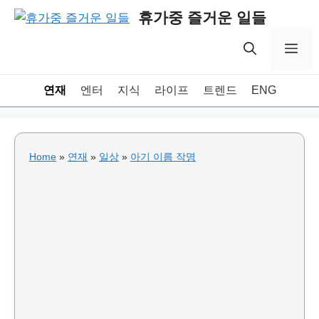
Skip
휴가중 즐거운 일들
to
content
Me
연재
엔터
지식
라이프
트렌드
ENG
Home
»
연재
»
일상
»
아기 이름 작명