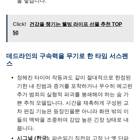
을 낳습니다.
Click!
건강을 챙기는 웰빙 라이프 선물 추천 TOP
50
데드라인의 구속력을 무기로 한 타임 서스펜
스
정해진 타이머 작동과도 같이 절대적으로 한정된
기한 내 진범과 증거를 포착하거나 무수히 예고된
추가 범죄의 실형적 파괴를 봉쇄해야 하는 숨 가
쁜 추적 모델입니다. 시간을 재촉하게 구성된 교
차 편집 기능은 등장인물뿐 아니라 화면 밖의 이
들의 맥박을 조종하여 강압 높은 긴장 상태로 내
몹니다.
시그널 (한국)
: 파손되기 직전의 고장 난 옛 단파