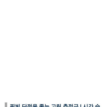
핏빛 단절을 좇는 고립 추적극 | 시간 순