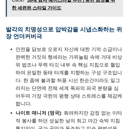
Click!
50대 남자 헤어스타일 추천 | 중년 남성을 위
한 세련된 스타일 가이드
발각의 치명성으로 압박감을 시냅스화하는 위
장 언더커버극
안전을 담보로 오로지 자신에 대한 기억 소급이나
완벽한 거짓의 행세라는 가위눌림 속에 거대 비상
위 법조나 무력 타깃 내부 속 핵심 지침으로 혈입
하여 은밀한 동태 타계를 지향하는 구성 구조입니
다. 한 줌에 불과할 허풍 시선 한순간이라도 일그
러지는 단면에 전체 세계 폭파의 파국 분량을 심
어두며 가장 극한의 평행 상태 스트레스를 체감케
합니다.
나이트 매니저 (영국)
: 화려하지만 감정 없는 이타
적 봉사를 하던 성실한 낮의 최고 야간 숙박 지침
통지인이, 국가 공안과 동조하고 일순 평범성을