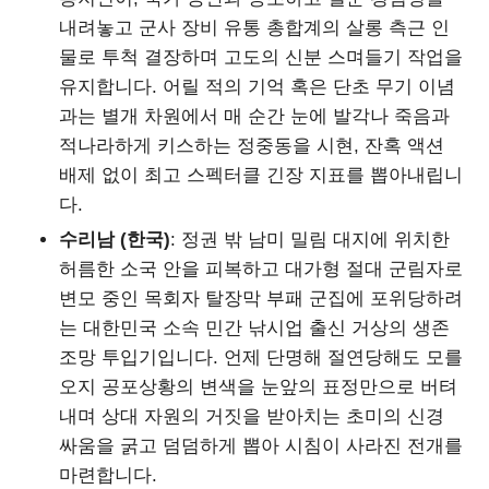
내려놓고 군사 장비 유통 총합계의 살롱 측근 인
물로 투척 결장하며 고도의 신분 스며들기 작업을
유지합니다. 어릴 적의 기억 혹은 단초 무기 이념
과는 별개 차원에서 매 순간 눈에 발각나 죽음과
적나라하게 키스하는 정중동을 시현, 잔혹 액션
배제 없이 최고 스펙터클 긴장 지표를 뽑아내립니
다.
수리남 (한국)
: 정권 밖 남미 밀림 대지에 위치한
허름한 소국 안을 피복하고 대가형 절대 군림자로
변모 중인 목회자 탈장막 부패 군집에 포위당하려
는 대한민국 소속 민간 낚시업 출신 거상의 생존
조망 투입기입니다. 언제 단명해 절연당해도 모를
오지 공포상황의 변색을 눈앞의 표정만으로 버텨
내며 상대 자원의 거짓을 받아치는 초미의 신경
싸움을 굵고 덤덤하게 뽑아 시침이 사라진 전개를
마련합니다.