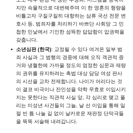
지만 속물적으로 대변해주며 이 한 영혼의 형량을
비틀고자 구질구질히 대항하는 삼류 국선 전문 변
호사 등, 범죄자를 처리하기 바쁘단 사회망 그 민
첩한 민낯에서 기인한 섬뜩한 답답함이 압권력을
갖춥니다.
소년심판 (한국)
: 교정될 수 있다 여겨온 일부 범
죄 사실과 그 범행의 경중에 대해 오직 객관적 증
거와 냉혈한에 가까울 정도의 엄정한 심문과 재량
의 권위를 유지하려는 촉법 대상 담당 여성 판사
의 시선을 교차 전제합니다. 나이가 어리다는 것
이 결코 비극이나 잔인성을 약학 무효로 이입시키
지는 못한다는 직관적 사실 앞, 각 심리로 맺고 풀
리는 미성년 사건들의 그늘, 날 선 이입을 통해 일
절 빈 틈 나눌 길 없이 날카로운 재판정 단막극들
을 뚝뚝 서술해 내려갑니다.