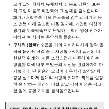
모의 살인 취재차 유배처럼 옛 본토 남쪽의 보수
적 고향 마을로 파견되어 그 실체를 검시합니다.
화기애애할수록 더욱 본모습을 감추고 이기적 동
조 범행 아래 결빙된 마을 일대에, 기만된 여성의
광기와 뒤죽박죽으로 난입하는 착란 영상 전개가
더해져 뼈 시리는 추악성을 들춥니다.
구해줘 (한국)
: 소읍을 거의 지배하다시피 장악 권
력을 움켜쥔 단일 종교 재단형 사이비 집단의 비
현실적 위계와, 이를 조심스럽게 마주해야 하는
평범한 학색 내부 도발군의 시선을 번갈아가며 다
가눕니다. 단 한순간 오답이나 무지가 발각날 행
정상 실수마저 절대적 처형의 잣대가 되게끔 설정
한 숨 막히는 공간의 이탈 압살 감정이 생존 공고
함 앞에 공황 기재를 불러일으킵니다.