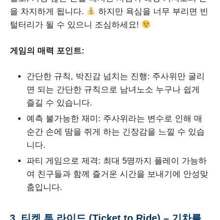
을 차지하게 됩니다.
하지만 욕심을 너무 부리면 빈
털터리가 될 수 있으니 조심하세요!
게임의 매력 포인트:
간단한 규칙, 박진감 넘치는 진행: 주사위만 굴리
면 되는 간단한 규칙으로 남녀노소 누구나 쉽게
즐길 수 있습니다.
예측 불가능한 재미: 주사위라는 변수로 인해 매
순간 손에 땀을 쥐게 하는 긴장감을 느낄 수 있습
니다.
파티 게임으로 제격: 최대 5명까지 플레이 가능하
여 친구들과 함께 즐거운 시간을 보내기에 안성맞
춤입니다.
3. 티켓 투 라이드 (Ticket to Ride) – 기차를