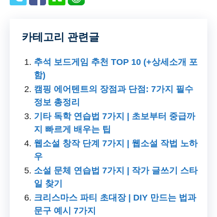
카테고리 관련글
추석 보드게임 추천 TOP 10 (+상세소개 포
함)
캠핑 에어텐트의 장점과 단점: 7가지 필수
정보 총정리
기타 독학 연습법 7가지 | 초보부터 중급까
지 빠르게 배우는 팁
웹소설 창작 단계 7가지 | 웹소설 작법 노하
우
소설 문체 연습법 7가지 | 작가 글쓰기 스타
일 찾기
크리스마스 파티 초대장 | DIY 만드는 법과
문구 예시 7가지