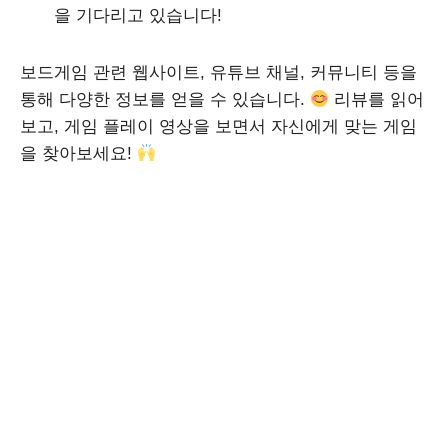
을 기다리고 있습니다!
보드게임 관련 웹사이트, 유튜브 채널, 커뮤니티 등을
통해 다양한 정보를 얻을 수 있습니다.
리뷰를 읽어
보고, 게임 플레이 영상을 보면서 자신에게 맞는 게임
을 찾아보세요!