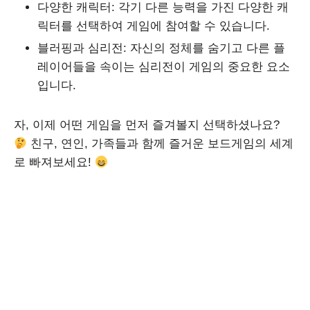
다양한 캐릭터: 각기 다른 능력을 가진 다양한 캐
릭터를 선택하여 게임에 참여할 수 있습니다.
블러핑과 심리전: 자신의 정체를 숨기고 다른 플
레이어들을 속이는 심리전이 게임의 중요한 요소
입니다.
자, 이제 어떤 게임을 먼저 즐겨볼지 선택하셨나요?
친구, 연인, 가족들과 함께 즐거운 보드게임의 세계
로 빠져보세요!