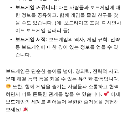
보드게임 커뮤니티:
다른 사람들과 보드게임에 대
한 정보를 공유하고, 함께 게임을 즐길 친구를 찾
을 수도 있습니다. (예: 보드라이프 포럼, 디시인사
이드 보드게임 갤러리 등)
보드게임 서적:
보드게임의 역사, 게임 규칙, 전략
등 보드게임에 대한 깊이 있는 정보를 얻을 수 있
습니다.
보드게임은 단순한 놀이를 넘어, 창의력, 전략적 사고,
문제 해결 능력 등을 키울 수 있는 유익한 활동입니다.
또한, 함께 게임을 즐기는 사람들과 소통하고 협력
하면서 더욱 돈독한 관계를 쌓을 수 있습니다.
이제
보드게임의 세계로 뛰어들어 무한한 즐거움을 경험해
보세요!