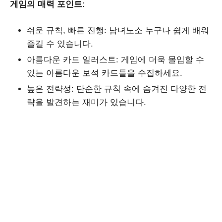
게임의 매력 포인트:
쉬운 규칙, 빠른 진행: 남녀노소 누구나 쉽게 배워
즐길 수 있습니다.
아름다운 카드 일러스트: 게임에 더욱 몰입할 수
있는 아름다운 보석 카드들을 수집하세요.
높은 전략성: 단순한 규칙 속에 숨겨진 다양한 전
략을 발견하는 재미가 있습니다.