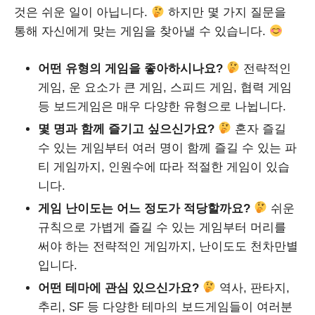
것은 쉬운 일이 아닙니다.
하지만 몇 가지 질문을
통해 자신에게 맞는 게임을 찾아낼 수 있습니다.
어떤 유형의 게임을 좋아하시나요?
전략적인
게임, 운 요소가 큰 게임, 스피드 게임, 협력 게임
등 보드게임은 매우 다양한 유형으로 나뉩니다.
몇 명과 함께 즐기고 싶으신가요?
혼자 즐길
수 있는 게임부터 여러 명이 함께 즐길 수 있는 파
티 게임까지, 인원수에 따라 적절한 게임이 있습
니다.
게임 난이도는 어느 정도가 적당할까요?
쉬운
규칙으로 가볍게 즐길 수 있는 게임부터 머리를
써야 하는 전략적인 게임까지, 난이도도 천차만별
입니다.
어떤 테마에 관심 있으신가요?
역사, 판타지,
추리, SF 등 다양한 테마의 보드게임들이 여러분