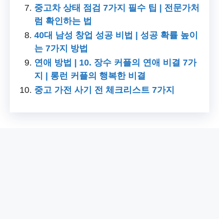
중고차 상태 점검 7가지 필수 팁 | 전문가처
럼 확인하는 법
40대 남성 창업 성공 비법 | 성공 확률 높이
는 7가지 방법
연애 방법 | 10. 장수 커플의 연애 비결 7가
지 | 롱런 커플의 행복한 비결
중고 가전 사기 전 체크리스트 7가지