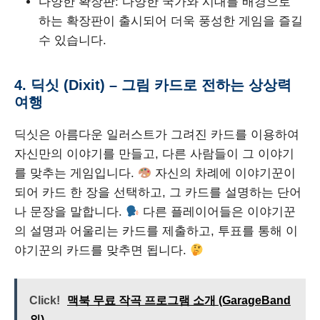
다양한 확장판: 다양한 국가와 시대를 배경으로
하는 확장판이 출시되어 더욱 풍성한 게임을 즐길
수 있습니다.
4. 딕싯 (Dixit) – 그림 카드로 전하는 상상력
여행
딕싯은 아름다운 일러스트가 그려진 카드를 이용하여
자신만의 이야기를 만들고, 다른 사람들이 그 이야기
를 맞추는 게임입니다.
자신의 차례에 이야기꾼이
되어 카드 한 장을 선택하고, 그 카드를 설명하는 단어
나 문장을 말합니다.
다른 플레이어들은 이야기꾼
의 설명과 어울리는 카드를 제출하고, 투표를 통해 이
야기꾼의 카드를 맞추면 됩니다.
Click!
맥북 무료 작곡 프로그램 소개 (GarageBand
외)