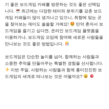
기 좋은 보드게임 카페를 방문하는 것도 좋은 선택입
니다.
최근에는 다양한 테마와 분위기를 갖춘 보드
게임 카페들이 많이 생겨나고 있으니, 취향에 맞는 곳
을 찾아보는 재미도 쏠쏠할 거예요!
만약 혼자서 보
드게임을 즐기고 싶다면, 온라인 보드게임 플랫폼을
이용하거나, 보드게임 모임에 참여해 새로운 사람들을
만나보는 것도 좋은 방법입니다.
보드게임은 단순한 놀이를 넘어, 함께하는 사람들과
소중한 추억을 만들어주는 특별한 경험을 선사합니다.
이번 주말, 사랑하는 사람들과 함께 흥미진진한 보
드게임의 세계로 떠나보는 것은 어떨까요?