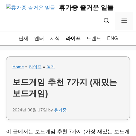
Skip
휴가중 즐거운 일들
to
content
Me
연재
엔터
지식
라이프
트렌드
ENG
Home
»
라이프
»
여가
보드게임 추천 7가지 (재밌는
보드게임)
2024년 06월 17일
by
휴가중
이 글에서는 보드게임 추천 7가지 (가장 재밌는 보드게