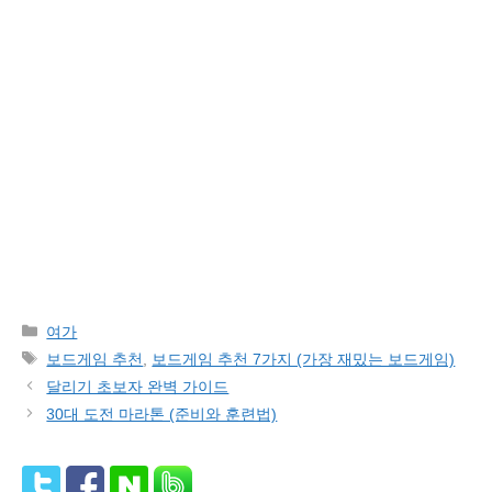
Categories
여가
Tags
보드게임 추천
,
보드게임 추천 7가지 (가장 재밌는 보드게임)
달리기 초보자 완벽 가이드
30대 도전 마라톤 (준비와 훈련법)