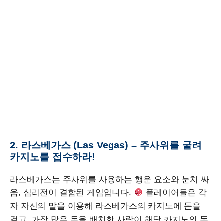
2. 라스베가스 (Las Vegas) – 주사위를 굴려
카지노를 접수하라!
라스베가스는 주사위를 사용하는 행운 요소와 눈치 싸
움, 심리전이 결합된 게임입니다.
플레이어들은 각
자 자신의 말을 이용해 라스베가스의 카지노에 돈을
걸고, 가장 많은 돈을 배치한 사람이 해당 카지노의 돈