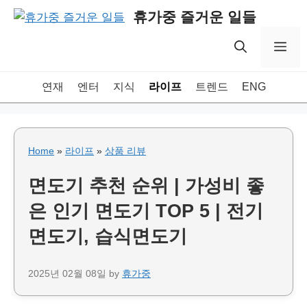
Skip
휴가중 즐거운 일들
to
content
Me
연재
엔터
지식
라이프
트렌드
ENG
Home
»
라이프
»
상품 리뷰
면도기 추천 순위 | 가성비 좋
은 인기 면도기 TOP 5 | 전기
면도기, 습식면도기
2025년 02월 08일
by
휴가중