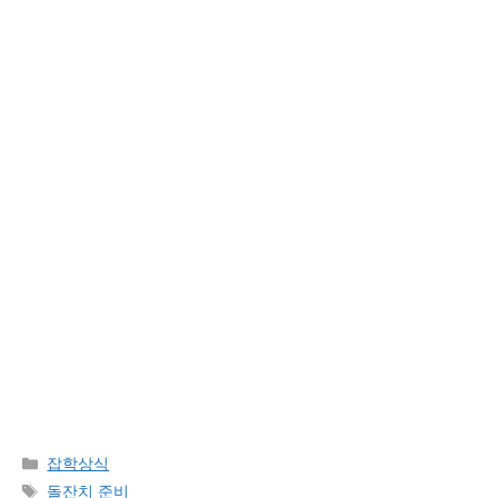
Categories
잡학상식
Tags
돌잔치 준비