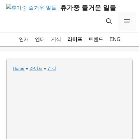
Skip
휴가중 즐거운 일들
to
content
Me
연재
엔터
지식
라이프
트렌드
ENG
Home
»
라이프
»
건강