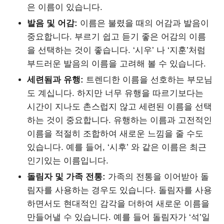
은 이름이 있습니다.
발음 및 어감:
이름은 불렸을 때의 어감과 발음이
중요합니다. 부르기 쉽고 듣기 좋은 어감의 이름
을 선택하는 것이 좋습니다. ‘시우’ 나 ‘지훈’처럼
부드러운 발음의 이름을 고려해 볼 수 있습니다.
세련됨과 유행:
트렌디한 이름을 선호하는 부모님
도 계십니다. 하지만 너무 유행을 따르기보다는
시간이 지나도 촌스럽지 않고 세련된 이름을 선택
하는 것이 중요합니다. 유행하는 이름과 고전적인
이름을 적절히 조합하여 새로운 느낌을 줄 수도
있습니다. 예를 들어, ‘시후’ 와 같은 이름은 최근
인기있는 이름입니다.
돌림자 및 가족 전통:
가족의 전통을 이어받아 돌
림자를 사용하는 경우도 있습니다. 돌림자를 사용
하면서도 현대적인 감각을 더하여 새로운 이름을
만들어낼 수 있습니다. 예를 들어 돌림자가 ‘석’일