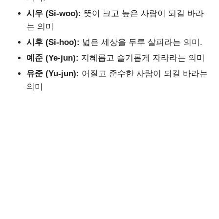
시우 (Si-woo):
뜻이 크고 높은 사람이 되길 바라
는 의미
시후 (Si-hoo):
넓은 세상을 두루 살피라는 의미.
예준 (Ye-jun):
지혜롭고 슬기롭게 자라라는 의미
유준 (Yu-jun):
어질고 준수한 사람이 되길 바라는
의미