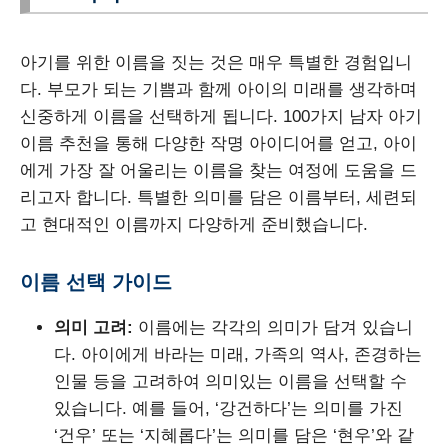
아기를 위한 이름을 짓는 것은 매우 특별한 경험입니
다. 부모가 되는 기쁨과 함께 아이의 미래를 생각하며
신중하게 이름을 선택하게 됩니다. 100가지 남자 아기
이름 추천을 통해 다양한 작명 아이디어를 얻고, 아이
에게 가장 잘 어울리는 이름을 찾는 여정에 도움을 드
리고자 합니다. 특별한 의미를 담은 이름부터, 세련되
고 현대적인 이름까지 다양하게 준비했습니다.
이름 선택 가이드
의미 고려:
이름에는 각각의 의미가 담겨 있습니
다. 아이에게 바라는 미래, 가족의 역사, 존경하는
인물 등을 고려하여 의미있는 이름을 선택할 수
있습니다. 예를 들어, ‘강건하다’는 의미를 가진
‘건우’ 또는 ‘지혜롭다’는 의미를 담은 ‘현우’와 같