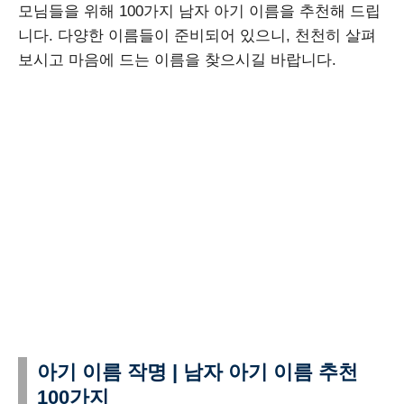
모님들을 위해 100가지 남자 아기 이름을 추천해 드립
니다. 다양한 이름들이 준비되어 있으니, 천천히 살펴
보시고 마음에 드는 이름을 찾으시길 바랍니다.
아기 이름 작명 | 남자 아기 이름 추천
100가지