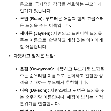
름으로, 국제적인 감각을 선호하는 부모에게
인기가 있습니다.
루안 (Ruan):
부드러운 어감과 함께 고급스러
운 느낌을 주는 이름입니다.
제이든 (Jayden):
세련되고 트렌디한 느낌을
주는 이름으로, 활발하고 개성 있는 아이에게
잘 어울립니다.
따뜻하고 정겨운 느낌:
온겸 (On-gyeom):
따뜻하고 부드러운 느낌을
주는 순우리말 이름으로, 온화하고 친절한 성
격을 기대하는 부모에게 추천합니다.
다솜 (Da-som):
사랑스럽고 귀여운 느낌을 주
는 순우리말 이름입니다. 애정이 넘치는 가정
분위기를 연출합니다.