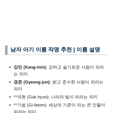
남자 아기 이름 작명 추천 | 이름 설명
강민 (Kang-min):
강하고 슬기로운 사람이 되라
는 의미
경준 (Gyeong-jun):
밝고 준수한 사람이 되라는
의미
**국현 (Guk-hyun): 나라의 빛이 되라는 의미
**기범 (Gi-beom): 세상의 기준이 되는 큰 인물이
되라는 의미