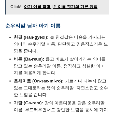
Click!
아기 이름 작명 | 2. 이름 짓기의 기본 원칙
순우리말 남자 아기 이름
한결 (Han-gyeol):
늘 한결같은 마음을 가지라는
의미의 순우리말 이름. 단단하고 믿음직스러운 느
낌을 줍니다.
바른 (Ba-reun):
옳고 바르게 살아가라는 의미를
담고 있는 순우리말 이름. 정직하고 성실한 이미
지를 떠올리게 합니다.
온새미로 (On-sae-mi-ro):
가르거나 나누지 않고,
있는 그대로라는 뜻의 순우리말. 자연스럽고 순수
한 느낌을 줍니다.
가람 (Ga-ram):
강의 아름다움을 담은 순우리말
이름. 부드러우면서도 강인한 느낌을 동시에 가지