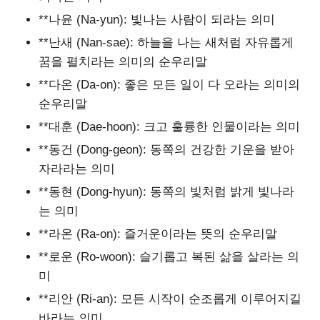
**나윤 (Na-yun): 빛나는 사람이 되라는 의미
**난새 (Nan-sae): 하늘을 나는 새처럼 자유롭게
꿈을 펼치라는 의미의 순우리말
**다온 (Da-on): 좋은 모든 일이 다 오라는 의미의
순우리말
**대훈 (Dae-hoon): 크고 훌륭한 인물이라는 의미
**동건 (Dong-geon): 동쪽의 건강한 기운을 받아
자라라는 의미
**동현 (Dong-hyun): 동쪽의 빛처럼 밝게 빛나라
는 의미
**라온 (Ra-on): 즐거운이라는 뜻의 순우리말
**로운 (Ro-woon): 슬기롭고 복된 삶을 살라는 의
미
**리안 (Ri-an): 모든 시작이 순조롭게 이루어지길
바라는 의미