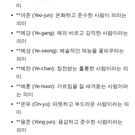
미
**여준 (Yeo-jun): 온화하고 준수한 사람이 되라는
의미
**예강 (Ye-gang): 예의 바르고 강직한 사람이라는
의미
**예성 (Ye-seong): 예술적인 재능을 꽃피우라는
의미
**예찬 (Ye-chan): 칭찬받는 훌륭한 사람이라는 의
미
**예훈 (Ye-hoon): 가르침을 잘 새겨듣는 사람이라
는 의미
**온유 (On-yu): 따뜻하고 부드러운 사람이라는 의
미
**용준 (Yong-jun): 용감하고 준수한 사람이라는
의미