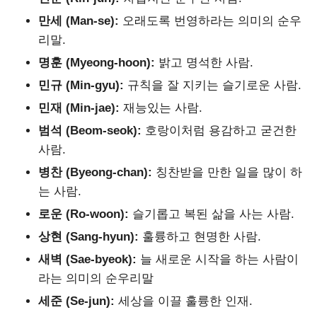
만세 (Man-se):
오래도록 번영하라는 의미의 순우
리말.
명훈 (Myeong-hoon):
밝고 명석한 사람.
민규 (Min-gyu):
규칙을 잘 지키는 슬기로운 사람.
민재 (Min-jae):
재능있는 사람.
범석 (Beom-seok):
호랑이처럼 용감하고 굳건한
사람.
병찬 (Byeong-chan):
칭찬받을 만한 일을 많이 하
는 사람.
로운 (Ro-woon):
슬기롭고 복된 삶을 사는 사람.
상현 (Sang-hyun):
훌륭하고 현명한 사람.
새벽 (Sae-byeok):
늘 새로운 시작을 하는 사람이
라는 의미의 순우리말
세준 (Se-jun):
세상을 이끌 훌륭한 인재.