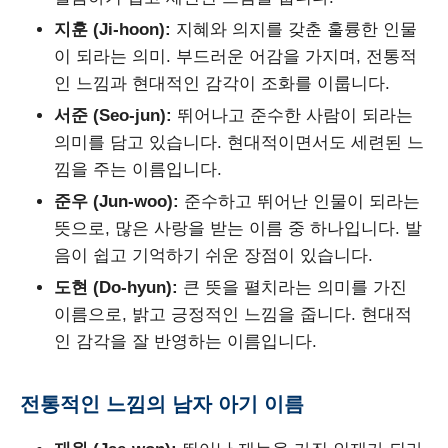
지훈 (Ji-hoon):
지혜와 의지를 갖춘 훌륭한 인물
이 되라는 의미. 부드러운 어감을 가지며, 전통적
인 느낌과 현대적인 감각이 조화를 이룹니다.
서준 (Seo-jun):
뛰어나고 준수한 사람이 되라는
의미를 담고 있습니다. 현대적이면서도 세련된 느
낌을 주는 이름입니다.
준우 (Jun-woo):
준수하고 뛰어난 인물이 되라는
뜻으로, 많은 사랑을 받는 이름 중 하나입니다. 발
음이 쉽고 기억하기 쉬운 장점이 있습니다.
도현 (Do-hyun):
큰 뜻을 펼치라는 의미를 가진
이름으로, 밝고 긍정적인 느낌을 줍니다. 현대적
인 감각을 잘 반영하는 이름입니다.
전통적인 느낌의 남자 아기 이름