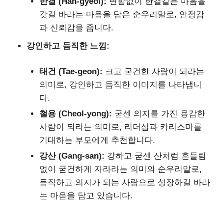
한결 (Han-gyeol):
변함없이 한결같은 마음을
갖길 바라는 마음을 담은 순우리말로, 안정감
과 신뢰감을 줍니다.
강인하고 듬직한 느낌:
태건 (Tae-geon):
크고 굳건한 사람이 되라는
의미로, 강인하고 듬직한 이미지를 나타냅니
다.
철용 (Cheol-yong):
굳센 의지를 가진 용감한
사람이 되라는 의미로, 리더십과 카리스마를
기대하는 부모에게 추천합니다.
강산 (Gang-san):
강하고 굳센 산처럼 흔들림
없이 굳건하게 자라라는 의미의 순우리말로,
듬직하고 의지가 되는 사람으로 성장하길 바라
는 마음을 담고 있습니다.