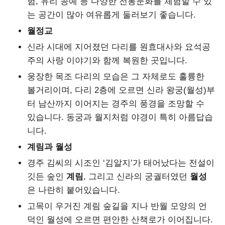
험, 유리 공예 등 다양한 전통문화를 체험할 수 있
는 공간이 많아 여유롭게 둘러보기 좋습니다.
월정교
신라 시대에 지어졌던 다리를 원효대사와 요석공
주의 사랑 이야기와 함께 복원한 곳입니다.
웅장한 목조 다리의 모습은 그 자체로도 훌륭한
볼거리이며, 다리 2층에 오르면 신라 왕궁(월성)부
터 남산까지 이어지는 경주의 풍경을 조망할 수
있습니다. 동궁과 월지처럼 야경이 특히 아름답습
니다.
계림과 월성
경주 김씨의 시조인 ‘김알지’가 태어났다는 전설이
깃든 숲인
계림
, 그리고 신라의 궁궐터였던
월성
은 나란히 붙어있습니다.
고목이 우거진 계림 숲길을 지나 반월 모양의 언
덕인 월성에 오르면 편안한 산책로가 이어집니다.