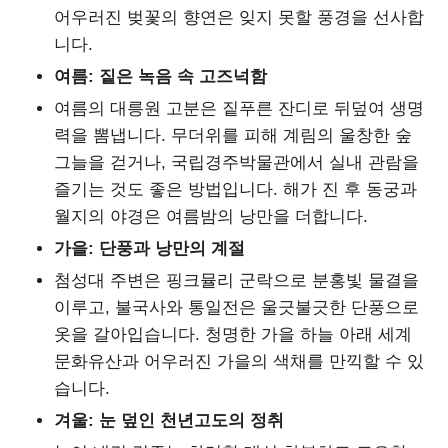
어우러진 벚꽃의 향연은 잊지 못할 풍경을 선사합
니다.
여름: 짙은 녹음 속 고즈넉함
여름의 대릉원 고분은 짙푸른 잔디로 뒤덮여 생명
력을 뽐냅니다. 무더위를 피해 계림의 울창한 숲
그늘을 걷거나, 국립경주박물관에서 실내 관람을
즐기는 것도 좋은 방법입니다. 해가 진 후 동궁과
월지의 야경은 여름밤의 낭만을 더합니다.
가을: 단풍과 낭만의 계절
첨성대 주변은 핑크뮬리 군락으로 분홍빛 물결을
이루고, 불국사와 통일전은 울긋불긋한 단풍으로
옷을 갈아입습니다. 청명한 가을 하늘 아래 세계
문화유산과 어우러진 가을의 색채를 만끽할 수 있
습니다.
겨울: 눈 덮인 천년고도의 정취