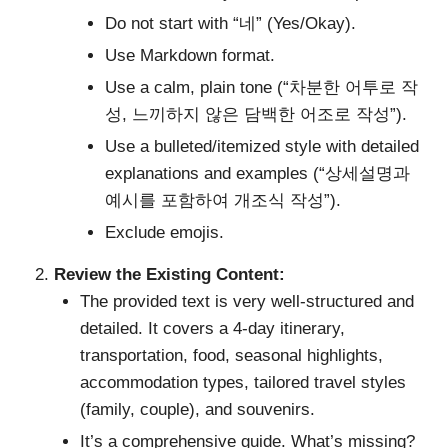
Do not start with “네” (Yes/Okay).
Use Markdown format.
Use a calm, plain tone (“차분한 어투로 작
성, 느끼하지 않은 담백한 어조로 작성”).
Use a bulleted/itemized style with detailed
explanations and examples (“상세설명과
예시를 포함하여 개조식 작성”).
Exclude emojis.
Review the Existing Content:
The provided text is very well-structured and
detailed. It covers a 4-day itinerary,
transportation, food, seasonal highlights,
accommodation types, tailored travel styles
(family, couple), and souvenirs.
It’s a comprehensive guide. What’s missing?