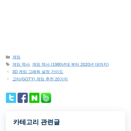
Categories
게임
Tags
게임 역사
,
게임 역사 (1980년대 부터 2020년 대까지)
3D 게임 그래픽 설정 가이드
고티(GOTY) 게임 추천 20가지
카테고리 관련글