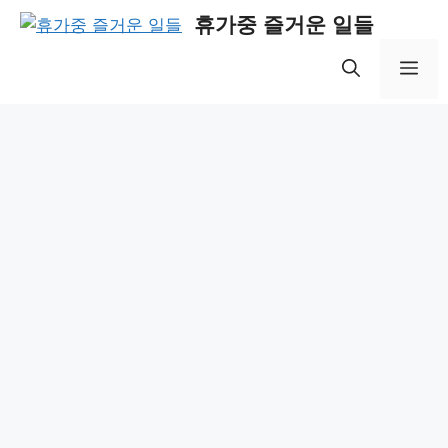
Skip
휴가중 즐거운 일들
to
content
Me