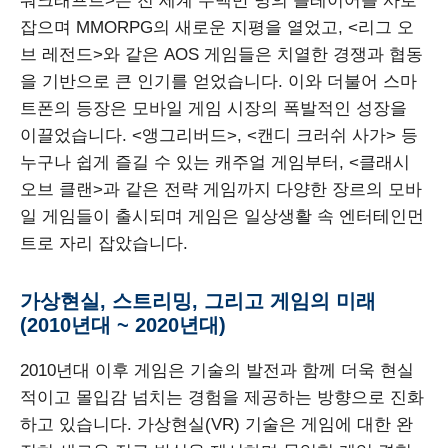
워크래프트>는 전 세계 수백만 명의 플레이어를 사로
잡으며 MMORPG의 새로운 지평을 열었고, <리그 오
브 레전드>와 같은 AOS 게임들은 치열한 경쟁과 협동
을 기반으로 큰 인기를 얻었습니다. 이와 더불어 스마
트폰의 등장은 모바일 게임 시장의 폭발적인 성장을
이끌었습니다. <앵그리버드>, <캔디 크러쉬 사가> 등
누구나 쉽게 즐길 수 있는 캐주얼 게임부터, <클래시
오브 클랜>과 같은 전략 게임까지 다양한 장르의 모바
일 게임들이 출시되며 게임은 일상생활 속 엔터테인먼
트로 자리 잡았습니다.
가상현실, 스트리밍, 그리고 게임의 미래
(2010년대 ~ 2020년대)
2010년대 이후 게임은 기술의 발전과 함께 더욱 현실
적이고 몰입감 넘치는 경험을 제공하는 방향으로 진화
하고 있습니다. 가상현실(VR) 기술은 게임에 대한 완