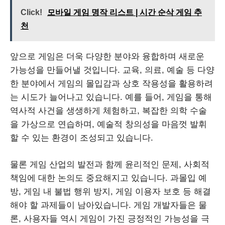
Click!
모바일 게임 명작 리스트 | 시간 순삭 게임 추
천
앞으로 게임은 더욱 다양한 분야와 융합하며 새로운
가능성을 만들어낼 것입니다. 교육, 의료, 예술 등 다양
한 분야에서 게임의 몰입감과 상호 작용성을 활용하려
는 시도가 늘어나고 있습니다. 예를 들어, 게임을 통해
역사적 사건을 생생하게 체험하고, 복잡한 의학 수술
을 가상으로 연습하며, 예술적 창의성을 마음껏 발휘
할 수 있는 환경이 조성되고 있습니다.
물론 게임 산업의 발전과 함께 윤리적인 문제, 사회적
책임에 대한 논의도 중요해지고 있습니다. 과몰입 예
방, 게임 내 불법 행위 방지, 게임 이용자 보호 등 해결
해야 할 과제들이 남아있습니다. 게임 개발자들은 물
론, 사용자들 역시 게임이 가진 긍정적인 가능성을 극