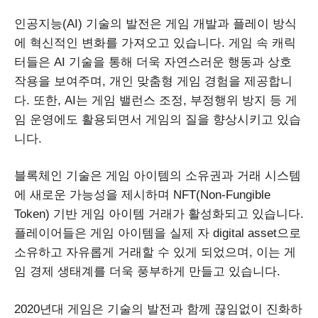
인공지능(AI) 기술의 발전은 게임 개발과 플레이 방식
에 혁신적인 변화를 가져오고 있습니다. 게임 속 캐릭
터들은 AI 기술을 통해 더욱 자연스러운 행동과 상호
작용을 보여주며, 개인 맞춤형 게임 경험을 제공합니
다. 또한, AI는 게임 밸런스 조정, 부정행위 방지 등 게
임 운영에도 활용되면서 게임의 질을 향상시키고 있습
니다.
블록체인 기술은 게임 아이템의 소유권과 거래 시스템
에 새로운 가능성을 제시하며 NFT(Non-Fungible
Token) 기반 게임 아이템 거래가 활성화되고 있습니다.
플레이어들은 게임 아이템을 실제 자 digital asset으로
소유하고 자유롭게 거래할 수 있게 되었으며, 이는 게
임 경제 생태계를 더욱 풍부하게 만들고 있습니다.
2020년대 게임은 기술의 발전과 함께 끊임없이 진화하