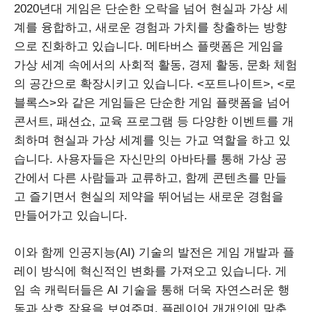
2020년대 게임은 단순한 오락을 넘어 현실과 가상 세
계를 융합하고, 새로운 경험과 가치를 창출하는 방향
으로 진화하고 있습니다. 메타버스 플랫폼은 게임을
가상 세계 속에서의 사회적 활동, 경제 활동, 문화 체험
의 공간으로 확장시키고 있습니다. <포트나이트>, <로
블록스>와 같은 게임들은 단순한 게임 플랫폼을 넘어
콘서트, 패션쇼, 교육 프로그램 등 다양한 이벤트를 개
최하며 현실과 가상 세계를 잇는 가교 역할을 하고 있
습니다. 사용자들은 자신만의 아바타를 통해 가상 공
간에서 다른 사람들과 교류하고, 함께 콘텐츠를 만들
고 즐기면서 현실의 제약을 뛰어넘는 새로운 경험을
만들어가고 있습니다.
이와 함께 인공지능(AI) 기술의 발전은 게임 개발과 플
레이 방식에 혁신적인 변화를 가져오고 있습니다. 게
임 속 캐릭터들은 AI 기술을 통해 더욱 자연스러운 행
동과 상호 작용을 보여주며, 플레이어 개개인에 맞춘