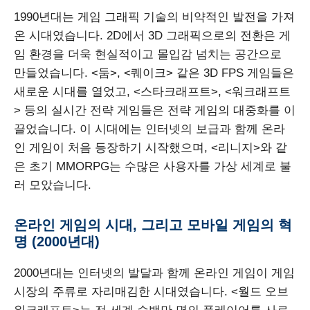
1990년대는 게임 그래픽 기술의 비약적인 발전을 가져
온 시대였습니다. 2D에서 3D 그래픽으로의 전환은 게
임 환경을 더욱 현실적이고 몰입감 넘치는 공간으로
만들었습니다. <둠>, <퀘이크> 같은 3D FPS 게임들은
새로운 시대를 열었고, <스타크래프트>, <워크래프트
> 등의 실시간 전략 게임들은 전략 게임의 대중화를 이
끌었습니다. 이 시대에는 인터넷의 보급과 함께 온라
인 게임이 처음 등장하기 시작했으며, <리니지>와 같
은 초기 MMORPG는 수많은 사용자를 가상 세계로 불
러 모았습니다.
온라인 게임의 시대, 그리고 모바일 게임의 혁
명 (2000년대)
2000년대는 인터넷의 발달과 함께 온라인 게임이 게임
시장의 주류로 자리매김한 시대였습니다. <월드 오브