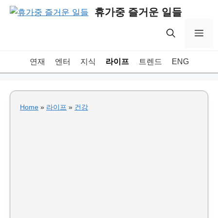
Skip
휴가중 즐거운 일들
to
content
Me
연재
엔터
지식
라이프
트렌드
ENG
Home
»
라이프
»
건강